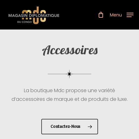
Skip
to
Menu
main
content
Accessoires
La boutique Mdc propose une variété
d’accessoires de marque et de produits de luxe.
Contactez-Nous