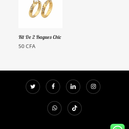
Ajouter Au
Kit De 2 Bagues Chic
Panier
50
CFA
twitter
facebook
linkedin
instagram
whatsapp
tiktok