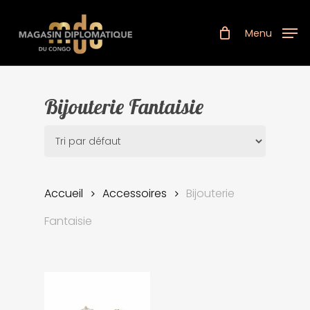
Skip
to
Menu
main
content
Bijouterie Fantaisie
Accueil
Accessoires
Bijouterie
Fantaisie