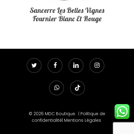
Sancerre Les Belles Vignes
Fournier Blanc Et Rouge
twitter
facebook
linkedin
instagram
whatsapp
tiktok
© 2026 MDC Boutique. |
Politique de
confidentialité
|
Mentions Légales