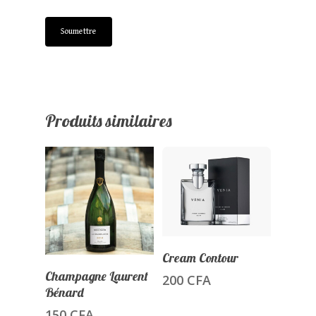
Produits similaires
Ajouter Au
Cream Contour
Panier
Ajouter Au
Champagne Laurent
200
CFA
Panier
Bénard
150
CFA